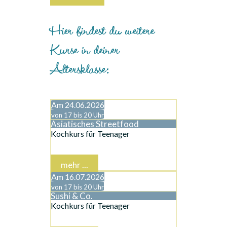
Hier findest du weitere
Kurse in deiner
Altersklasse:
Am 24.06.2026
von 17 bis 20 Uhr
Asiatisches Streetfood
Kochkurs für Teenager
mehr ...
Am 16.07.2026
von 17 bis 20 Uhr
Sushi & Co.
Kochkurs für Teenager